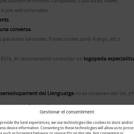
specialment en ordres complexes o paraules noves.
 o poc estructurades.
ents
.
r una conversa
.
 paraules tardanes, frases curtes amb 4 anys, etc.).
u fill/a, és recomanable consultar un
logopeda especialitz
esenvolupament del Llenguatge
no es coneixen del tot, s’
logia i Logopèdia de Badalona
Gestionar el consentiment
nalitzada segons la seva edat, grau de dificultat i necess
provide the best experiences, we use technologies like cookies to store and/or
ogia integral per millorar les habilitats lingüístiques d
ess device information. Consenting to these technologies will allow us to proce
a such as browsing behavior or unique IDs on this site. Not consenting or