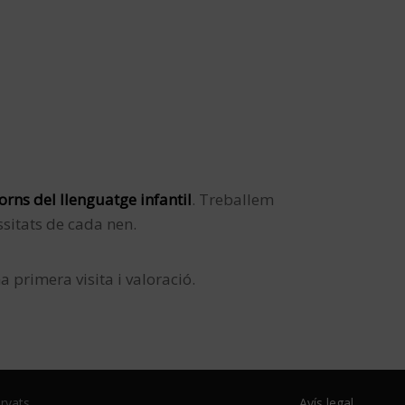
orns del llenguatge infantil
. Treballem
ssitats de cada nen.
a primera visita i valoració.
rvats.
Avís legal