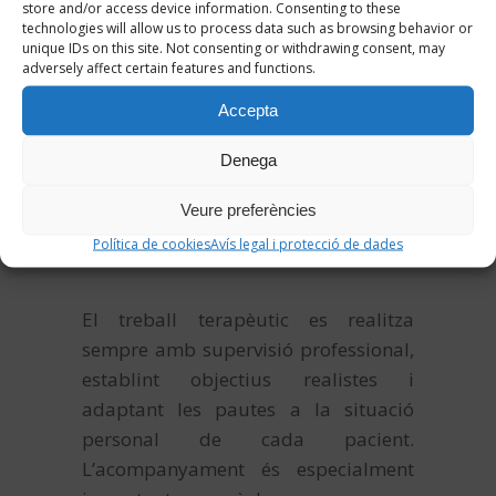
store and/or access device information. Consenting to these
comprovar que pot tolerar
technologies will allow us to process data such as browsing behavior or
progressivament sensacions que
unique IDs on this site. Not consenting or withdrawing consent, may
adversely affect certain features and functions.
abans semblaven incontrolables. A
més, durant el tractament també es
Accepta
poden treballar estratègies de
regulació emocional, comprensió
Denega
dels pensaments intrusius,
Veure preferències
flexibilització cognitiva i pautes per
Política de cookies
Avís legal i protecció de dades
aplicar entre sessions.
El treball terapèutic es realitza
sempre amb supervisió professional,
establint objectius realistes i
adaptant les pautes a la situació
personal de cada pacient.
L’acompanyament és especialment