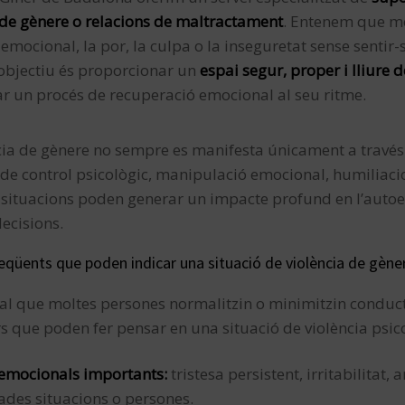
 de gènere o relacions de maltractament
. Entenem que mo
emocional, la por, la culpa o la inseguretat sense senti
 objectiu és proporcionar un
espai segur, proper i lliure d
r un procés de recuperació emocional al seu ritme.
cia de gènere no sempre es manifesta únicament a través d
de control psicològic, manipulació emocional, humiliaci
situacions poden generar un impacte profund en l’autoest
ecisions.
eqüents que poden indicar una situació de violència de gène
al que moltes persones normalitzin o minimitzin conduc
s que poden fer pensar en una situació de violència psico
 emocionals importants:
tristesa persistent, irritabilitat,
des situacions o persones.