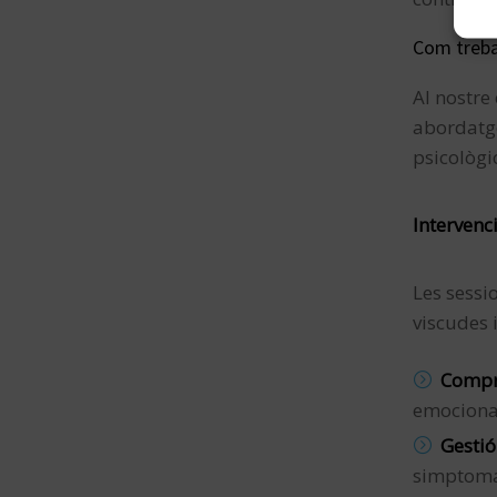
Com treba
Al nostre
abordatge
psicològi
Intervenc
Les sessi
viscudes 
Compr
emociona
Gestió
simptoma