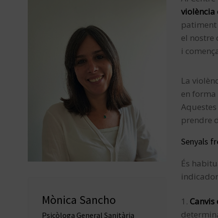
violència
patiment 
el nostre
i comença
La violèn
en forma 
Aquestes 
prendre d
Senyals fr
És habitu
indicador
Mònica Sancho
Canvis
determina
Psicòloga General Sanitària