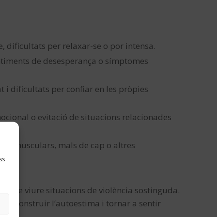
 dificultats per relaxar-se o por intensa.
entiments de desesperança o símptomes
i dificultats per confiar en les pròpies
ocional o evitació de situacions relacionades
ons musculars, mals de cap o altres
ss
és de viure situacions de violència sostinguda.
reconstruir l’autoestima i tornar a sentir