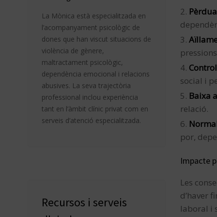
Pèrdua
La Mònica està especialitzada en
dependènc
l’acompanyament psicològic de
Aïllame
dones que han viscut situacions de
violència de gènere,
pressions
maltractament psicològic,
Control
dependència emocional i relacions
social i p
abusives. La seva trajectòria
Baixa a
professional inclou experiència
relació.
tant en l’àmbit clínic privat com en
serveis d’atenció especialitzada.
Normal
por, depe
Impacte ps
Les conse
d’haver fi
Recursos i serveis
laboral i 