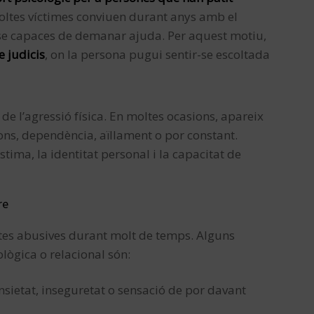
ltes víctimes conviuen durant anys amb el
r-se capaces de demanar ajuda. Per aquest motiu,
e judicis
, on la persona pugui sentir-se escoltada
e l’agressió física. En moltes ocasions, apareix
ons, dependència, aïllament o por constant.
ima, la identitat personal i la capacitat de
re
tes abusives durant molt de temps. Alguns
lògica o relacional són:
 ansietat, inseguretat o sensació de por davant