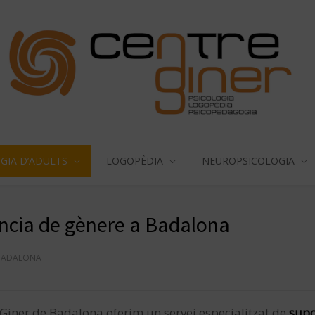
GIA D’ADULTS
LOGOPÈDIA
NEUROPSICOLOGIA
ència de gènere a Badalona
 BADALONA
 Giner de Badalona oferim un servei especialitzat de
supo