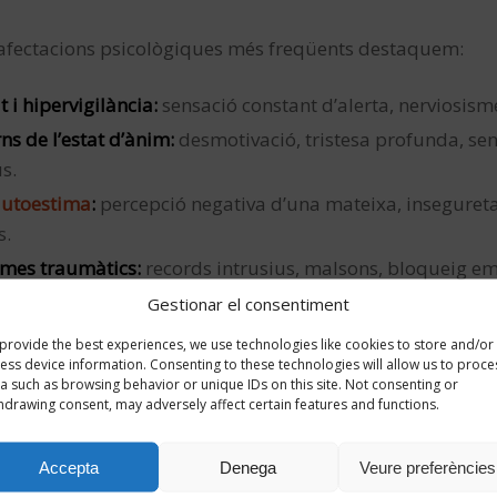
 afectacions psicològiques més freqüents destaquem:
t i hipervigilància:
sensació constant d’alerta, nerviosisme,
ns de l’estat d’ànim:
desmotivació, tristesa profunda, s
s.
autoestima
:
percepció negativa d’una mateixa, inseguretat 
s.
mes traumàtics:
records intrusius, malsons, bloqueig em
eriència viscuda.
Gestionar el consentiment
es físics associats:
insomni, cansament persistent, tensi
provide the best experiences, we use technologies like cookies to store and/or
cions.
ess device information. Consenting to these technologies will allow us to proce
a such as browsing behavior or unique IDs on this site. Not consenting or
hdrawing consent, may adversely affect certain features and functions.
ant entendre que aquestes reaccions són habituals despr
mpanyament adequat és possible recuperar la seguretat, 
Accepta
Denega
Veure preferències
obre la pròpia vida.