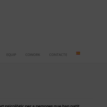
EQUIP
COWORK
CONTACTE
rt psicològic per a persones que han patit