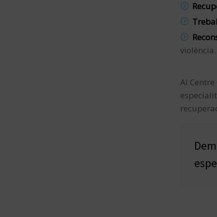
Recupe
Trebal
Recons
violència.
Al Centre
especiali
recuperac
Dema
espe