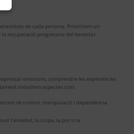
 necessitats de cada persona. Prioritzem un
i la recuperació progressiva del benestar
r expressar emocions, comprendre les experiències
actament treballem aspectes com:
patrons de control, manipulació i dependència
ir l’ansietat, la culpa, la por o la