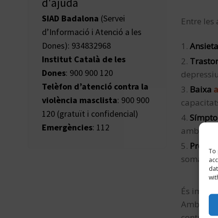
d'ajuda
SIAD Badalona
(Servei
Entre les
d’Informació i Atenció a les
Dones): 934832968
Ansieta
Institut Català de les
Trastor
Dones
: 900 900 120
depressiu
Telèfon d’atenció contra la
Baixa
violència masclista
: 900 900
capacitat
120 (gratuït i confidencial)
Símpto
Emergències
: 112
amb l’exp
Problem
To 
somatitza
acc
dat
wit
És import
Amb l’aco
control s