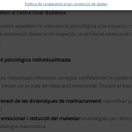
Política de cookies
Avís legal i protecció de dades
llem al Centre Giner Badalona
 centre adaptem la intervenció psicològica a la situació i
 terapèutic basat en el respecte, la validació emocional 
c.
ió psicològica individualitzada
ons individuals ofereixen un espai confidencial on pode
i iniciar un procés de reparació emocional. Durant el tr
ensió de les dinàmiques de maltractament:
identificar 
l.
 emocional i reducció del malestar:
estratègies per disminu
tologia traumàtica.