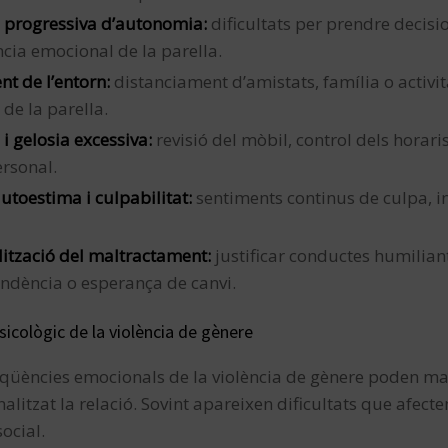
 progressiva d’autonomia:
dificultats per prendre decisi
ia emocional de la parella.
nt de l’entorn:
distanciament d’amistats, família o activita
 de la parella.
 i gelosia excessiva:
revisió del mòbil, control dels horari
ersonal.
utoestima i culpabilitat:
sentiments continus de culpa, inu
ització del maltractament:
justificar conductes humiliant
ndència o esperança de canvi.
icològic de la violència de gènere
qüències emocionals de la violència de gènere poden man
nalitzat la relació. Sovint apareixen dificultats que afecte
social.