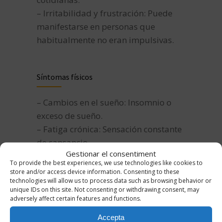
– Irritabilidad y frustración: Puede
manifestarse en personas que
habitualmente no eran impulsivas.
Síntomas físicos
– Cambios en el sueño: Insomnio o
exceso de sueño.
– Fatiga crónica: Sensación constante
de cansancio.
Gestionar el consentiment
– Cambios en el apetito: Aumento o
To provide the best experiences, we use technologies like cookies to
pérdida significativa de peso.
store and/or access device information. Consenting to these
technologies will allow us to process data such as browsing behavior or
unique IDs on this site. Not consenting or withdrawing consent, may
adversely affect certain features and functions.
Síntomas sociales
Accepta