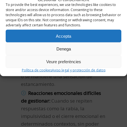
To provide the best experiences, we use technologies like cookies to
determinadas situaciones se
store and/or access device information. Consenting to these
empiezan a evitar por miedo o
technologies will allow us to process data such as browsing behavior or
unique IDs on this site. Not consenting or withdrawing consent, may
inseguridad, y esta evitación acaba
adversely affect certain features and functions.
limitando progresivamente la vida
cotidiana.
Accepta
Bloqueo personal o dificultad en
Denega
la toma de decisiones:
Cuando cuesta
avanzar en determinadas situaciones
Veure preferències
vitales, se generan dudas constantes
Política de cookies
Aviso legal y protección de datos
o se mantiene una sensación de
estancamiento.
Reacciones emocionales difíciles
de gestionar:
Cuando se repiten
respuestas como la rabia, la
impulsividad o el cierre emocional en
determinados contextos, sin poder