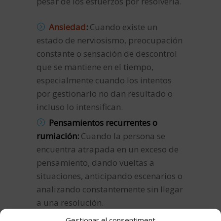
pesar de los esfuerzos por resolverla.
Ansiedad
:
Cuando existe un
estado de nerviosismo, preocupación
constante o sensación de descontrol
que se mantiene en el tiempo,
especialmente cuando los intentos
por gestionarlo no dan resultado o
incluso lo intensifican.
Pensamientos recurrentes o
rumiación:
Cuando la persona se
encuentra atrapada en un exceso de
pensamiento, dando vueltas a
situaciones, anticipando escenarios o
analizando constantemente sin llegar
a una resolución.
Miedos y evitaciones:
Cuando
Gestionar el consentiment