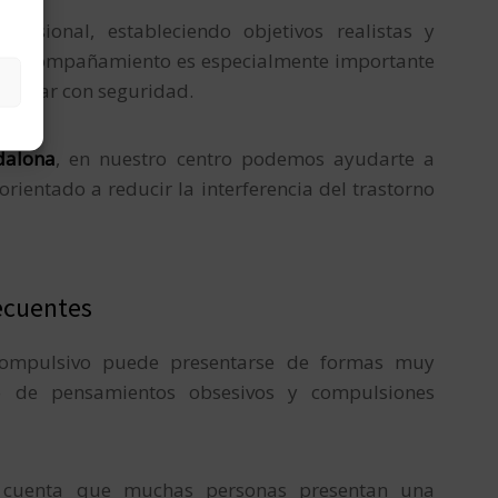
ofesional, estableciendo objetivos realistas y
. El acompañamiento es especialmente importante
avanzar con seguridad.
dalona
, en nuestro centro podemos ayudarte a
rientado a reducir la interferencia del trastorno
ecuentes
Compulsivo puede presentarse de formas muy
po de pensamientos obsesivos y compulsiones
n cuenta que muchas personas presentan una