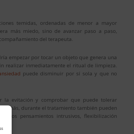
uaciones temidas, ordenadas de menor a mayor
enera más miedo, sino de avanzar paso a paso,
acompañamiento del terapeuta.
dría empezar por tocar un objeto que genera una
 realizar inmediatamente el ritual de limpieza.
ansiedad
puede disminuir por sí sola y que no
ir la evitación y comprobar que puede tolerar
. Además, durante el tratamiento también pueden
e los pensamientos intrusivos, flexibilización
ss