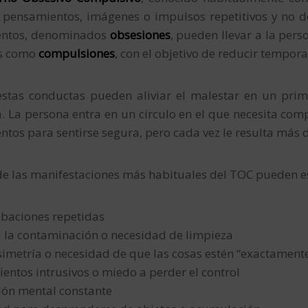
 pensamientos, imágenes o impulsos repetitivos y no d
ntos, denominados
obsesiones
, pueden llevar a la pers
s como
compulsiones
, con el objetivo de reducir tempor
stas conductas pueden aliviar el malestar en un pr
 La persona entra en un círculo en el que necesita comp
tos para sentirse segura, pero cada vez le resulta más di
e las manifestaciones más habituales del TOC pueden es
baciones repetidas
 la contaminación o necesidad de limpieza
simetría o necesidad de que las cosas estén “exactament
entos intrusivos o miedo a perder el control
ión mental constante