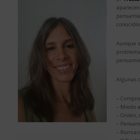
aparecen
pensamie
conocido
Aunque e
problema.
pensamien
Algunas d
– Compro
– Miedo a
– Orden, 
– Pensami
– Rumiac