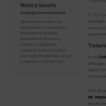
– Dificul
Mónica Sancho
Psicóloga General Sanitaria
El TOC pu
estudios 
Mónica Sancho cuenta con
o porque 
experiencia en el abordaje de
dificultades de ansiedad,
para ente
pensamientos obsesivos y
Tratami
conductas compulsivas,
trabajando desde un enfoque
psicológico estructurado, cercano
En el
Cent
y adaptado a cada persona.
enfoque p
cómo fun
situacion
Una de la
de respu
situacio