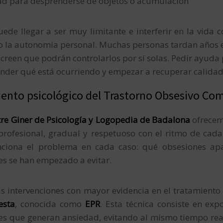
tad para desprenderse de objetos o acumulación
ede llegar a ser muy limitante e interferir en la vida cot
o la autonomía personal. Muchas personas tardan años e
creen que podrán controlarlos por sí solas. Pedir ayuda
nder qué está ocurriendo y empezar a recuperar calidad
ento psicológico del Trastorno Obsesivo Co
re Giner de Psicología y Logopedia de Badalona
ofrecem
rofesional, gradual y respetuoso con el ritmo de cada 
ciona el problema en cada caso: qué obsesiones ap
es se han empezado a evitar.
s intervenciones con mayor evidencia en el tratamiento
esta
, conocida como
EPR
. Esta técnica consiste en ex
nes que generan ansiedad, evitando al mismo tiempo re