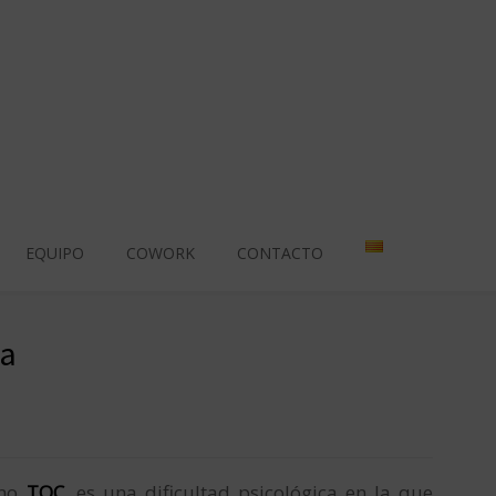
EQUIPO
COWORK
CONTACTO
na
omo
TOC
, es una dificultad psicológica en la que