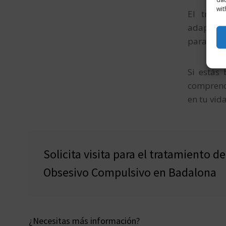
wit
El traba
adaptand
para que 
Si estás
comprende
en tu vida
Solicita visita para el tratamiento d
Obsesivo Compulsivo en Badalona
¿Necesitas más información?