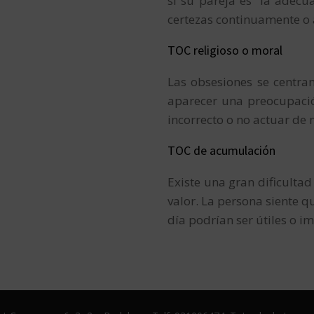
si su pareja es “la adec
certezas continuamente o 
TOC religioso o moral
Las obsesiones se centran
aparecer una preocupació
incorrecto o no actuar de 
TOC de acumulación
Existe una gran dificulta
valor. La persona siente 
día podrían ser útiles o i