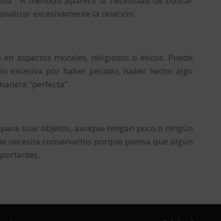
uada”. A menudo aparece la necesidad de buscar
analizar excesivamente la relación.
 en aspectos morales, religiosos o éticos. Puede
n excesiva por haber pecado, haber hecho algo
manera “perfecta”.
d para tirar objetos, aunque tengan poco o ningún
que necesita conservarlos porque piensa que algún
mportantes.