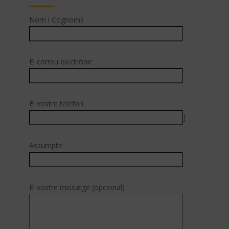
Nom i Cognoms
El correu electrònic
El vostre telèfon
]
Assumpte
El vostre missatge (opcional)