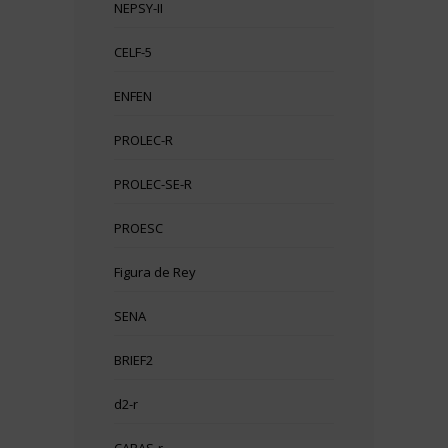
NEPSY-II
CELF-5
ENFEN
PROLEC-R
PROLEC-SE-R
PROESC
Figura de Rey
SENA
BRIEF2
d2-r