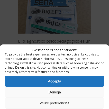
El diagnóstico psicopedagógico es un
proceso de evaluación que tiene
Gestionar el consentiment
como objetivo comprender las
To provide the best experiences, we use technologies like cookies to
store and/or access device information. Consenting to these
necesidades educativas de un
technologies will allow us to process data such as browsing behavior or
estudiante. Esta evaluación implica la
unique IDs on this site. Not consenting or withdrawing consent, may
adversely affect certain features and functions.
observación, la entrevista y el uso de
herramientas y pruebas
Accepta
psicométricas para identificar los
Denega
factores que pueden afectar al
aprendizaje y al desarrollo del
Veure preferències
alumno. Con esta información se