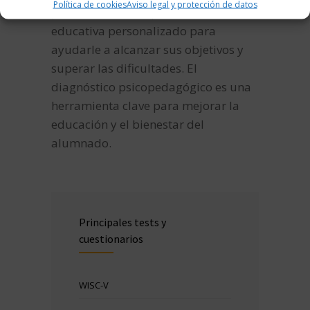
Política de cookies
Aviso legal y protección de datos
puede diseñar un plan de acción
educativa personalizado para
ayudarle a alcanzar sus objetivos y
superar las dificultades. El
diagnóstico psicopedagógico es una
herramienta clave para mejorar la
educación y el bienestar del
alumnado.
Principales tests y
cuestionarios
WISC-V