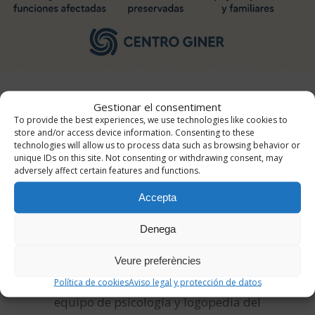
Gestionar el consentiment
To provide the best experiences, we use technologies like cookies to
Nuestras profesionales de
store and/or access device information. Consenting to these
Neuropsicología
technologies will allow us to process data such as browsing behavior or
unique IDs on this site. Not consenting or withdrawing consent, may
adversely affect certain features and functions.
Accepta
En nuestro servicio de
neuropsicología contamos con
Denega
profesionales con amplia formación
Veure preferències
en evaluación y rehabilitación
neuropsicológica, coordinadas con el
Política de cookies
Aviso legal y protección de datos
equipo de psicología y logopedia del